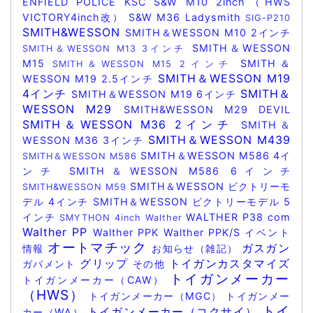
ENFIELD POLICE
KSC
S&W M10 2inch（HWS
VICTORY4inch改）
S&W M36 Ladysmith
SIG-P210
SMITH&WESSON
SMITH＆WESSON M10 2インチ
SMITH＆WESSON
SMITH＆WESSON M13 3インチ
M15
SMITH＆
SMITH＆WESSON M15 2インチ
SMITH＆WESSON M19
WESSON M19 2.5インチ
4インチ
SMITH＆
SMITH＆WESSON M19 6インチ
WESSON M29
SMITH&WESSON M29 DEVIL
SMITH＆WESSON M36 2インチ
SMITH＆
SMITH＆WESSON M439
WESSON M36 3インチ
SMITH＆WESSON M586 4イ
SMITH＆WESSON M586
ンチ
SMITH＆WESSON M586 6インチ
SMITH＆WESSON ビクトリーモ
SMITH&WESSON M59
デル 4インチ
SMITH＆WESSON ビクトリーモデル 5
インチ
WALTHER P38 com
SMYTHON 4inch
Walther
Walther PP
Walther PPK
Walther PPK/S
イベント
オートマチック
ガスガン
情報
お知らせ（雑記）
グリップ
トイガンカスタマイズ
ガバメント
その他
トイガンメーカー
トイガンメーカー（CAW）
（HWS）
トイガンメーカー（MGC）
トイガンメー
トイ
トイガンメーカー（コクサイ）
カー（WA）