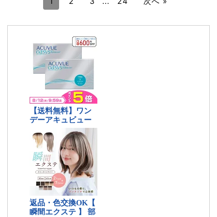
1
2
3
...
24
次へ »