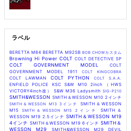
ラベル
BERETTA M84
BERETTA M92SB
BOB CHOWカスタム
Browning Hi Power
COLT
COLT DETECTIVE SP
COLT GOVERNMENT MODEL
COLT
GOVERNMENT MODEL 1911
COLT KINGCOBRA
COLT PYTHON
COLT LAWMAN
COLT S.A.A.
ENFIELD POLICE
KSC
S&W M10 2inch（HWS
VICTORY4inch改）
S&W M36 Ladysmith
SIG-P210
SMITH&WESSON
SMITH＆WESSON M10 2インチ
SMITH＆WESSON
SMITH＆WESSON M13 3インチ
M15
SMITH＆
SMITH＆WESSON M15 2インチ
SMITH＆WESSON M19
WESSON M19 2.5インチ
4インチ
SMITH＆
SMITH＆WESSON M19 6インチ
WESSON M29
SMITH&WESSON M29 DEVIL