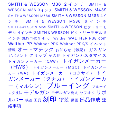
SMITH＆WESSON M36 2インチ
SMITH＆
SMITH＆WESSON M439
WESSON M36 3インチ
SMITH＆WESSON M586 4イ
SMITH＆WESSON M586
ンチ
SMITH＆WESSON M586 6インチ
SMITH＆WESSON ビクトリーモ
SMITH&WESSON M59
デル 4インチ
SMITH＆WESSON ビクトリーモデル 5
インチ
WALTHER P38 com
SMYTHON 4inch
Walther
Walther PP
Walther PPK
Walther PPK/S
イベント
オートマチック
ガスガン
情報
お知らせ（雑記）
グリップ
トイガンカスタマイズ
ガバメント
その他
トイガンメーカー
トイガンメーカー（CAW）
（HWS）
トイガンメーカー（MGC）
トイガンメー
トイ
トイガンメーカー（コクサイ）
カー（WA）
ガンメーカー（タナカ）
トイガンメーカ
ブルーイング
ー（マルシン）
ブルーイ
モデルガン
リボ
モデルガン発火
ヤフオク
ング技法
刻印
ルバー
塗装
部品作成
連
工具
動画
映画
絡事項