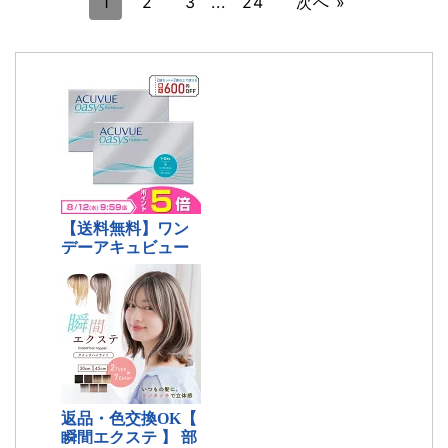
1
2
3
...
24
次へ »