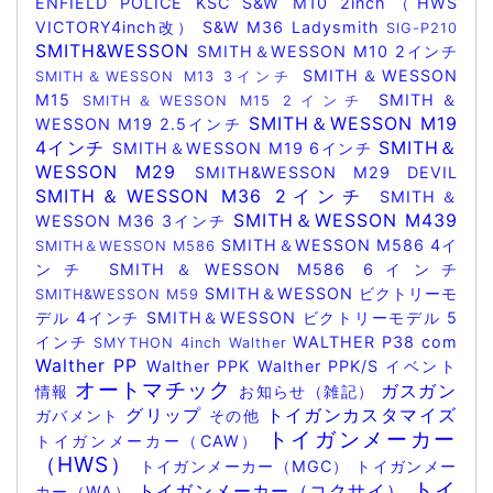
ENFIELD POLICE
KSC
S&W M10 2inch（HWS
VICTORY4inch改）
S&W M36 Ladysmith
SIG-P210
SMITH&WESSON
SMITH＆WESSON M10 2インチ
SMITH＆WESSON
SMITH＆WESSON M13 3インチ
M15
SMITH＆
SMITH＆WESSON M15 2インチ
SMITH＆WESSON M19
WESSON M19 2.5インチ
4インチ
SMITH＆
SMITH＆WESSON M19 6インチ
WESSON M29
SMITH&WESSON M29 DEVIL
SMITH＆WESSON M36 2インチ
SMITH＆
SMITH＆WESSON M439
WESSON M36 3インチ
SMITH＆WESSON M586 4イ
SMITH＆WESSON M586
ンチ
SMITH＆WESSON M586 6インチ
SMITH＆WESSON ビクトリーモ
SMITH&WESSON M59
デル 4インチ
SMITH＆WESSON ビクトリーモデル 5
インチ
WALTHER P38 com
SMYTHON 4inch
Walther
Walther PP
Walther PPK
Walther PPK/S
イベント
オートマチック
ガスガン
情報
お知らせ（雑記）
グリップ
トイガンカスタマイズ
ガバメント
その他
トイガンメーカー
トイガンメーカー（CAW）
（HWS）
トイガンメーカー（MGC）
トイガンメー
トイ
トイガンメーカー（コクサイ）
カー（WA）