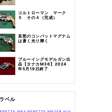
コルトローマン マーク
５ その４（完成）
哀愁のコンバットマグナム
は蒼く光り輝く
ブルーイングモデルガン出
品【タナカM36】2024
年5月19日終了
ラベル
BERETTA M84
BERETTA M92SB
BOB