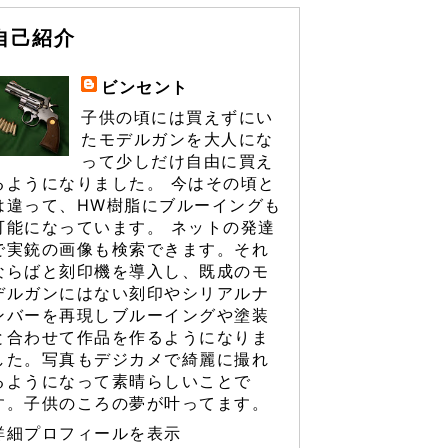
自己紹介
ビンセント
子供の頃には買えずにい
たモデルガンを大人にな
って少しだけ自由に買え
るようになりました。 今はその頃と
は違って、HW樹脂にブルーイングも
可能になっています。 ネットの発達
で実銃の画像も検索できます。それ
ならばと刻印機を導入し、既成のモ
デルガンにはない刻印やシリアルナ
ンバーを再現しブルーイングや塗装
と合わせて作品を作るようになりま
した。写真もデジカメで綺麗に撮れ
るようになって素晴らしいことで
す。子供のころの夢が叶ってます。
詳細プロフィールを表示