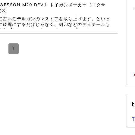
&WESSON M29 DEVIL トイガンメーカー（コクサ
塗装
て古いモデルガンのレストアを取り上げます。といっ
に綺麗にするだけじゃなく、刻印などのディテールも
上げなおしていこうというコンセプトです。 レスト
特徴あるスタイルで独特の雰囲気を醸し出すPPCカス
ルバーです（肝心の加工前の全体...
1
t
T