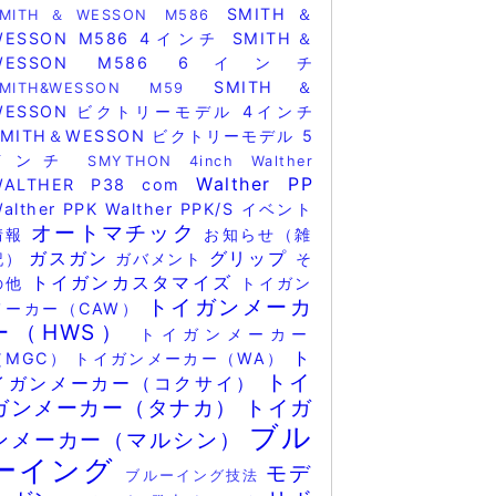
SMITH＆
SMITH＆WESSON M586
WESSON M586 4インチ
SMITH＆
WESSON M586 6インチ
SMITH＆
SMITH&WESSON M59
WESSON ビクトリーモデル 4インチ
SMITH＆WESSON ビクトリーモデル 5
インチ
SMYTHON 4inch
Walther
Walther PP
WALTHER P38 com
alther PPK
Walther PPK/S
イベント
オートマチック
情報
お知らせ（雑
ガスガン
グリップ
記）
ガバメント
そ
トイガンカスタマイズ
の他
トイガン
トイガンメーカ
メーカー（CAW）
ー（HWS）
トイガンメーカー
ト
（MGC）
トイガンメーカー（WA）
トイ
イガンメーカー（コクサイ）
ガンメーカー（タナカ）
トイガ
ブル
ンメーカー（マルシン）
ーイング
モデ
ブルーイング技法