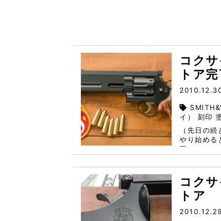
コクサイ
トア完
2010.12.3
SMITH
イ） 刻印 
（先日の続きです。） 塗装だし
やり始める
同じくらいの作業量
う。 ■シリンダー換装 コクサイに係わらず古いモデルガンは、
カートリッジ
コクサイ
トア
2010.12.2