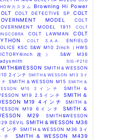
Browning Hi Power
CHOWカスタム
COLT
COLT
COLT DETECTIVE SP
GOVERNMENT MODEL
COLT
GOVERNMENT MODEL 1911
COLT
COLT
COLT LAWMAN
KINGCOBRA
PYTHON
ENFIELD
COLT S.A.A.
POLICE
KSC
S&W M10 2inch（HWS
VICTORY4inch改）
S&W M36
Ladysmith
SIG-P210
SMITH&WESSON
SMITH＆WESSON
M10 2インチ
SMITH＆WESSON M13 3イ
SMITH＆WESSON M15
ンチ
SMITH＆
SMITH＆
WESSON M15 2インチ
SMITH＆
WESSON M19 2.5インチ
WESSON M19 4インチ
SMITH＆
SMITH＆
WESSON M19 6インチ
WESSON M29
SMITH&WESSON
SMITH＆WESSON M36
29 DEVIL
2インチ
SMITH＆WESSON M36 3イ
SMITH＆WESSON M439
ンチ