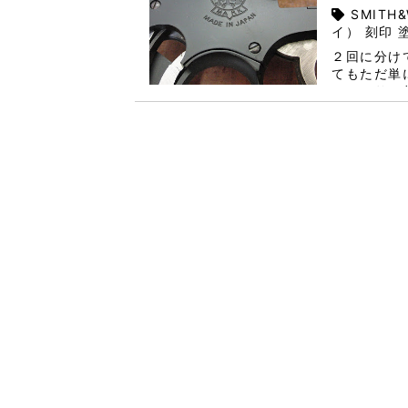
SMITH
イ） 刻印 
２回に分け
てもただ単
しっかりと仕
アするのは
タムのリボ