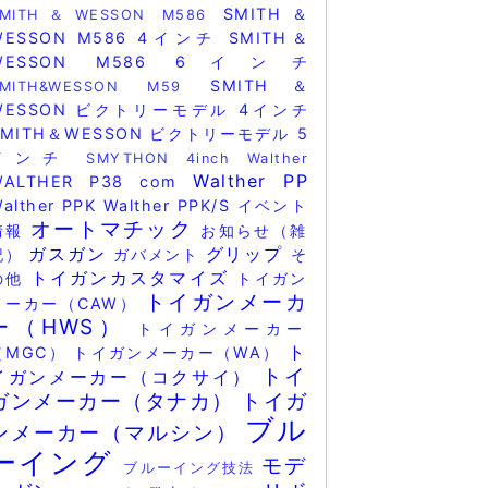
SMITH＆
SMITH＆WESSON M586
WESSON M586 4インチ
SMITH＆
WESSON M586 6インチ
SMITH＆
SMITH&WESSON M59
WESSON ビクトリーモデル 4インチ
SMITH＆WESSON ビクトリーモデル 5
インチ
SMYTHON 4inch
Walther
Walther PP
WALTHER P38 com
alther PPK
Walther PPK/S
イベント
オートマチック
情報
お知らせ（雑
ガスガン
グリップ
記）
ガバメント
そ
トイガンカスタマイズ
の他
トイガン
トイガンメーカ
メーカー（CAW）
ー（HWS）
トイガンメーカー
ト
（MGC）
トイガンメーカー（WA）
トイ
イガンメーカー（コクサイ）
ガンメーカー（タナカ）
トイガ
ブル
ンメーカー（マルシン）
ーイング
モデ
ブルーイング技法