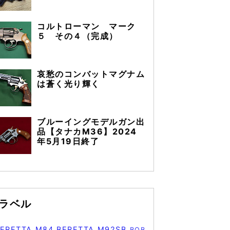
コルトローマン マーク
５ その４（完成）
哀愁のコンバットマグナム
は蒼く光り輝く
ブルーイングモデルガン出
品【タナカM36】2024
年5月19日終了
ラベル
BERETTA M84
BERETTA M92SB
BOB