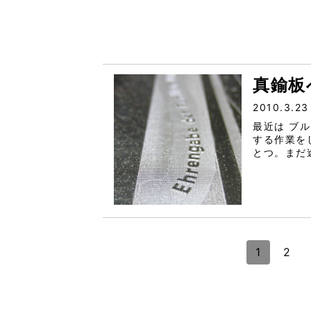
真鍮板
2010.3.23
最近は ブ
する作業を
とつ。まだ
彫刻です。
すが、今回
1
2