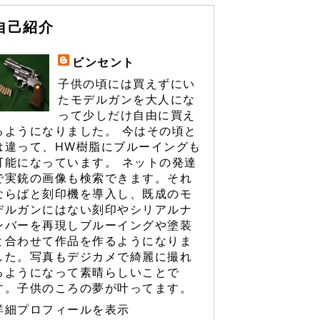
自己紹介
ビンセント
子供の頃には買えずにい
たモデルガンを大人にな
って少しだけ自由に買え
るようになりました。 今はその頃と
は違って、HW樹脂にブルーイングも
可能になっています。 ネットの発達
で実銃の画像も検索できます。それ
ならばと刻印機を導入し、既成のモ
デルガンにはない刻印やシリアルナ
ンバーを再現しブルーイングや塗装
と合わせて作品を作るようになりま
した。写真もデジカメで綺麗に撮れ
るようになって素晴らしいことで
す。子供のころの夢が叶ってます。
詳細プロフィールを表示