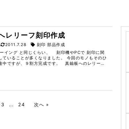
へレリーフ刻印作成
2011.7.28
刻印 部品作成
ルーイング と同じくらい、 刻印機やPCで 刻印に関
していることが多くなりました。 今回のモノもそのひ
途中ですが、９割方完成です。 真鍮板へのレリーフ
 通常トイガンへの刻印は、文字の部分だけ彫り込みま
の物はその逆です。文字の周囲...
3
...
24
次へ »