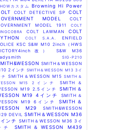
Browning Hi Power
CHOWカスタム
COLT
COLT
COLT DETECTIVE SP
GOVERNMENT MODEL
COLT
GOVERNMENT MODEL 1911
COLT
COLT
COLT LAWMAN
KINGCOBRA
PYTHON
ENFIELD
COLT S.A.A.
POLICE
KSC
S&W M10 2inch（HWS
VICTORY4inch改）
S&W M36
Ladysmith
SIG-P210
SMITH&WESSON
SMITH＆WESSON
M10 2インチ
SMITH＆WESSON M13 3イ
SMITH＆WESSON M15
ンチ
SMITH＆
SMITH＆
WESSON M15 2インチ
SMITH＆
WESSON M19 2.5インチ
WESSON M19 4インチ
SMITH＆
SMITH＆
WESSON M19 6インチ
WESSON M29
SMITH&WESSON
SMITH＆WESSON M36
29 DEVIL
2インチ
SMITH＆WESSON M36 3イ
SMITH＆WESSON M439
ンチ