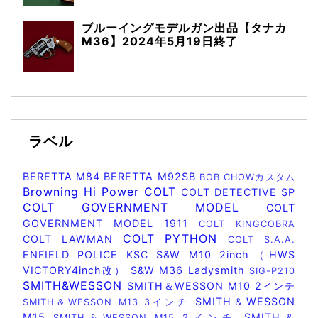
ブルーイングモデルガン出品【タナカ
M36】2024年5月19日終了
ラベル
BERETTA M84
BERETTA M92SB
BOB CHOWカスタム
Browning Hi Power
COLT
COLT DETECTIVE SP
COLT GOVERNMENT MODEL
COLT
GOVERNMENT MODEL 1911
COLT KINGCOBRA
COLT PYTHON
COLT LAWMAN
COLT S.A.A.
ENFIELD POLICE
KSC
S&W M10 2inch（HWS
VICTORY4inch改）
S&W M36 Ladysmith
SIG-P210
SMITH&WESSON
SMITH＆WESSON M10 2インチ
SMITH＆WESSON
SMITH＆WESSON M13 3インチ
M15
SMITH＆
SMITH＆WESSON M15 2インチ