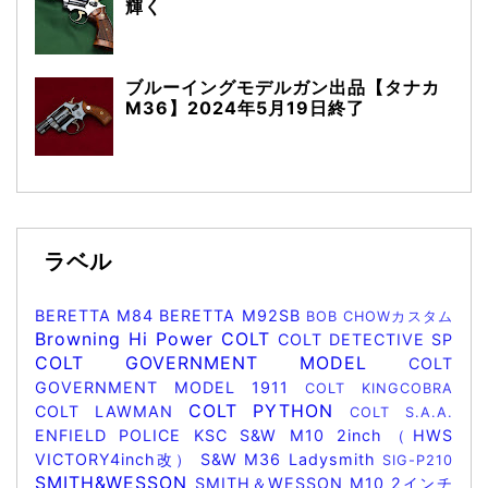
輝く
ブルーイングモデルガン出品【タナカ
M36】2024年5月19日終了
ラベル
BERETTA M84
BERETTA M92SB
BOB CHOWカスタム
Browning Hi Power
COLT
COLT DETECTIVE SP
COLT GOVERNMENT MODEL
COLT
GOVERNMENT MODEL 1911
COLT KINGCOBRA
COLT PYTHON
COLT LAWMAN
COLT S.A.A.
ENFIELD POLICE
KSC
S&W M10 2inch（HWS
VICTORY4inch改）
S&W M36 Ladysmith
SIG-P210
SMITH&WESSON
SMITH＆WESSON M10 2インチ