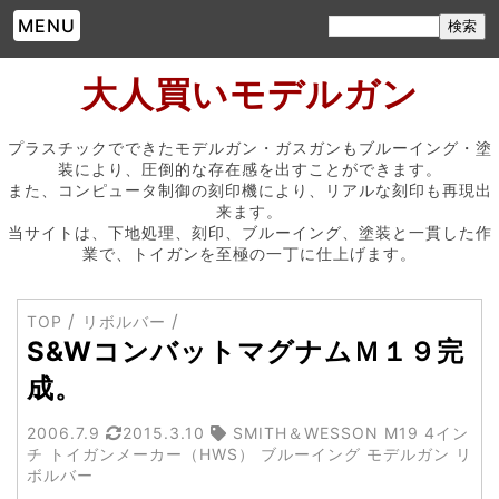
MENU
大人買いモデルガン
プラスチックでできたモデルガン・ガスガンもブルーイング・塗
装により、圧倒的な存在感を出すことができます。
また、コンピュータ制御の刻印機により、リアルな刻印も再現出
来ます。
当サイトは、下地処理、刻印、ブルーイング、塗装と一貫した作
業で、トイガンを至極の一丁に仕上げます。
TOP
リボルバー
S&WコンバットマグナムＭ１９完
成。
2006.7.9
2015.3.10
SMITH＆WESSON M19 4イン
チ トイガンメーカー（HWS） ブルーイング モデルガン リ
ボルバー