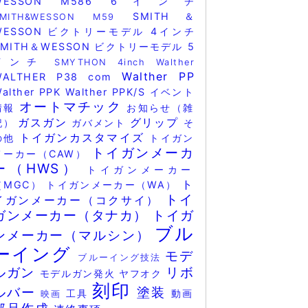
WESSON M586 6インチ
SMITH＆
SMITH&WESSON M59
WESSON ビクトリーモデル 4インチ
SMITH＆WESSON ビクトリーモデル 5
インチ
SMYTHON 4inch
Walther
Walther PP
WALTHER P38 com
alther PPK
Walther PPK/S
イベント
オートマチック
情報
お知らせ（雑
ガスガン
グリップ
記）
ガバメント
そ
トイガンカスタマイズ
の他
トイガン
トイガンメーカ
メーカー（CAW）
ー（HWS）
トイガンメーカー
ト
（MGC）
トイガンメーカー（WA）
トイ
イガンメーカー（コクサイ）
ガンメーカー（タナカ）
トイガ
ブル
ンメーカー（マルシン）
ーイング
モデ
ブルーイング技法
ルガン
リボ
モデルガン発火
ヤフオク
刻印
ルバー
塗装
工具
動画
映画