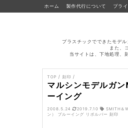
ホーム
製作代行について
プライ
プラスチックでできたモデル
また、
当サイトは、下地処理、
TOP
刻印
マルシンモデルガンM
ーイング
2008.5.24
2019.7.10
SMITH＆
ン） ブルーイング リボルバー 刻印