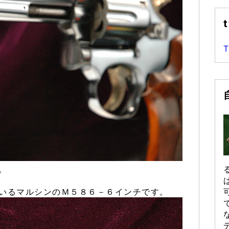
t
T
。
いるマルシンのＭ５８６－６インチです。