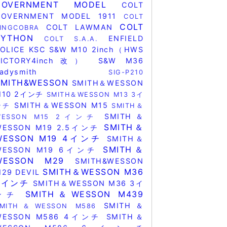
GOVERNMENT MODEL
COLT
GOVERNMENT MODEL 1911
COLT
COLT
COLT LAWMAN
KINGCOBRA
PYTHON
ENFIELD
COLT S.A.A.
POLICE
KSC
S&W M10 2inch（HWS
VICTORY4inch改）
S&W M36
Ladysmith
SIG-P210
SMITH&WESSON
SMITH＆WESSON
M10 2インチ
SMITH＆WESSON M13 3イ
SMITH＆WESSON M15
ンチ
SMITH＆
SMITH＆
WESSON M15 2インチ
SMITH＆
WESSON M19 2.5インチ
WESSON M19 4インチ
SMITH＆
SMITH＆
WESSON M19 6インチ
WESSON M29
SMITH&WESSON
SMITH＆WESSON M36
29 DEVIL
2インチ
SMITH＆WESSON M36 3イ
SMITH＆WESSON M439
ンチ
SMITH＆
SMITH＆WESSON M586
WESSON M586 4インチ
SMITH＆