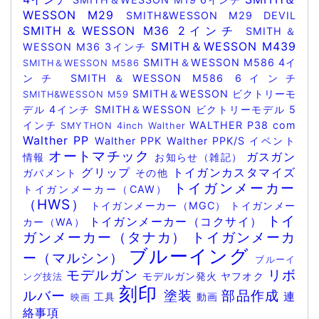
WESSON M29
SMITH&WESSON M29 DEVIL
SMITH＆WESSON M36 2インチ
SMITH＆
SMITH＆WESSON M439
WESSON M36 3インチ
SMITH＆WESSON M586 4イ
SMITH＆WESSON M586
ンチ
SMITH＆WESSON M586 6インチ
SMITH＆WESSON ビクトリーモ
SMITH&WESSON M59
デル 4インチ
SMITH＆WESSON ビクトリーモデル 5
インチ
WALTHER P38 com
SMYTHON 4inch
Walther
Walther PP
Walther PPK
Walther PPK/S
イベント
オートマチック
ガスガン
情報
お知らせ（雑記）
グリップ
トイガンカスタマイズ
ガバメント
その他
トイガンメーカー
トイガンメーカー（CAW）
（HWS）
トイガンメーカー（MGC）
トイガンメー
トイ
トイガンメーカー（コクサイ）
カー（WA）
ガンメーカー（タナカ）
トイガンメーカ
ブルーイング
ー（マルシン）
ブルーイ
モデルガン
リボ
モデルガン発火
ヤフオク
ング技法
刻印
ルバー
塗装
部品作成
連
工具
動画
映画
絡事項