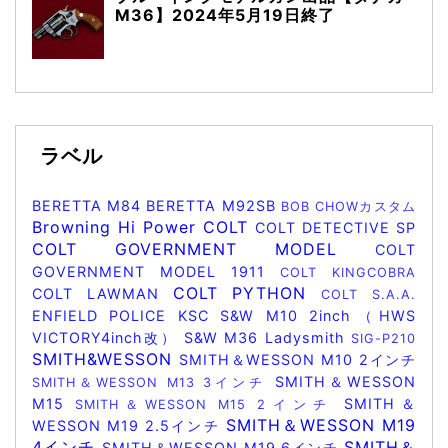
M36】2024年5月19日終了
ラベル
BERETTA M84
BERETTA M92SB
BOB CHOWカスタム
Browning Hi Power
COLT
COLT DETECTIVE SP
COLT GOVERNMENT MODEL
COLT
GOVERNMENT MODEL 1911
COLT KINGCOBRA
COLT PYTHON
COLT LAWMAN
COLT S.A.A.
ENFIELD POLICE
KSC
S&W M10 2inch（HWS
VICTORY4inch改）
S&W M36 Ladysmith
SIG-P210
SMITH&WESSON
SMITH＆WESSON M10 2インチ
SMITH＆WESSON
SMITH＆WESSON M13 3インチ
M15
SMITH＆
SMITH＆WESSON M15 2インチ
SMITH＆WESSON M19
WESSON M19 2.5インチ
4インチ
SMITH＆
SMITH＆WESSON M19 6インチ