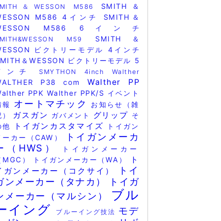
SMITH＆
SMITH＆WESSON M586
WESSON M586 4インチ
SMITH＆
WESSON M586 6インチ
SMITH＆
SMITH&WESSON M59
WESSON ビクトリーモデル 4インチ
SMITH＆WESSON ビクトリーモデル 5
インチ
SMYTHON 4inch
Walther
Walther PP
WALTHER P38 com
alther PPK
Walther PPK/S
イベント
オートマチック
情報
お知らせ（雑
ガスガン
グリップ
記）
ガバメント
そ
トイガンカスタマイズ
の他
トイガン
トイガンメーカ
メーカー（CAW）
ー（HWS）
トイガンメーカー
ト
（MGC）
トイガンメーカー（WA）
トイ
イガンメーカー（コクサイ）
ガンメーカー（タナカ）
トイガ
ブル
ンメーカー（マルシン）
ーイング
モデ
ブルーイング技法