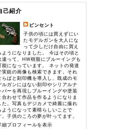
自己紹介
ビンセント
子供の頃には買えずにい
たモデルガンを大人にな
って少しだけ自由に買え
るようになりました。 今はその頃と
は違って、HW樹脂にブルーイングも
可能になっています。 ネットの発達
で実銃の画像も検索できます。それ
ならばと刻印機を導入し、既成のモ
デルガンにはない刻印やシリアルナ
ンバーを再現しブルーイングや塗装
と合わせて作品を作るようになりま
した。写真もデジカメで綺麗に撮れ
るようになって素晴らしいことで
す。子供のころの夢が叶ってます。
詳細プロフィールを表示