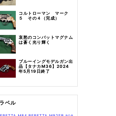
コルトローマン マーク
５ その４（完成）
哀愁のコンバットマグナム
は蒼く光り輝く
ブルーイングモデルガン出
品【タナカM36】2024
年5月19日終了
ラベル
BERETTA M84
BERETTA M92SB
BOB