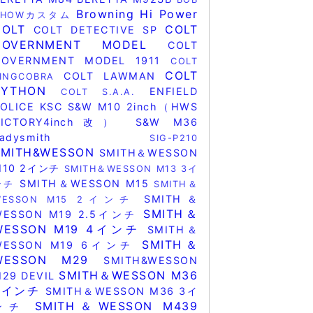
Browning Hi Power
CHOWカスタム
COLT
COLT
COLT DETECTIVE SP
GOVERNMENT MODEL
COLT
GOVERNMENT MODEL 1911
COLT
COLT
COLT LAWMAN
KINGCOBRA
PYTHON
ENFIELD
COLT S.A.A.
POLICE
KSC
S&W M10 2inch（HWS
VICTORY4inch改）
S&W M36
Ladysmith
SIG-P210
SMITH&WESSON
SMITH＆WESSON
M10 2インチ
SMITH＆WESSON M13 3イ
SMITH＆WESSON M15
ンチ
SMITH＆
SMITH＆
WESSON M15 2インチ
SMITH＆
WESSON M19 2.5インチ
WESSON M19 4インチ
SMITH＆
SMITH＆
WESSON M19 6インチ
WESSON M29
SMITH&WESSON
SMITH＆WESSON M36
29 DEVIL
2インチ
SMITH＆WESSON M36 3イ
SMITH＆WESSON M439
ンチ