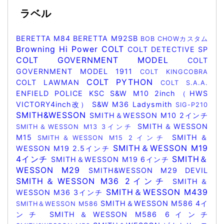
ラベル
BERETTA M84
BERETTA M92SB
BOB CHOWカスタム
Browning Hi Power
COLT
COLT DETECTIVE SP
COLT GOVERNMENT MODEL
COLT
GOVERNMENT MODEL 1911
COLT KINGCOBRA
COLT PYTHON
COLT LAWMAN
COLT S.A.A.
ENFIELD POLICE
KSC
S&W M10 2inch（HWS
VICTORY4inch改）
S&W M36 Ladysmith
SIG-P210
SMITH&WESSON
SMITH＆WESSON M10 2インチ
SMITH＆WESSON
SMITH＆WESSON M13 3インチ
M15
SMITH＆
SMITH＆WESSON M15 2インチ
SMITH＆WESSON M19
WESSON M19 2.5インチ
4インチ
SMITH＆
SMITH＆WESSON M19 6インチ
WESSON M29
SMITH&WESSON M29 DEVIL
SMITH＆WESSON M36 2インチ
SMITH＆
SMITH＆WESSON M439
WESSON M36 3インチ
SMITH＆WESSON M586 4イ
SMITH＆WESSON M586
ンチ
SMITH＆WESSON M586 6インチ